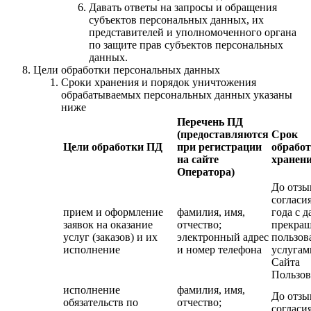
Давать ответы на запросы и обращения
субъектов персональных данных, их
представителей и уполномоченного органа
по защите прав субъектов персональных
данных.
Цели обработки персональных данных
Сроки хранения и порядок уничтожения
обрабатываемых персональных данных указаны
ниже
Перечень ПД
(предоставляются
Срок
Цели обработки ПД
при регистрации
обработ
на сайте
хранен
Оператора)
До отзы
согласия
прием и оформление
фамилия, имя,
года с д
заявок на оказание
отчество;
прекра
услуг (заказов) и их
электронный адрес
пользов
исполнение
и номер телефона
услугам
Сайта
Пользов
исполнение
фамилия, имя,
До отзы
обязательств по
отчество;
согласия