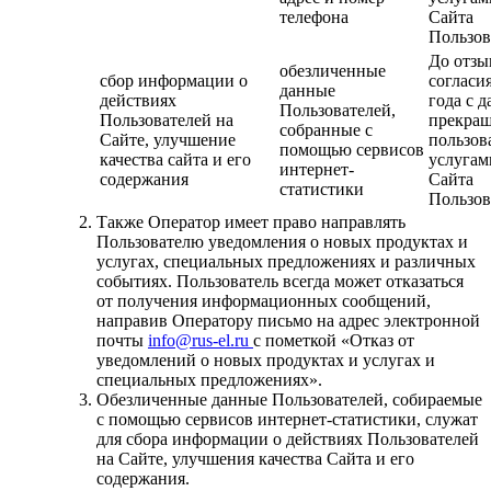
телефона
Сайта
Пользов
До отзы
обезличенные
сбор информации о
согласия
данные
действиях
года с д
Пользователей,
Пользователей на
прекра
собранные с
Сайте, улучшение
пользов
помощью сервисов
качества сайта и его
услугам
интернет-
содержания
Сайта
статистики
Пользов
Также Оператор имеет право направлять
Пользователю уведомления о новых продуктах и
услугах, специальных предложениях и различных
событиях. Пользователь всегда может отказаться
от получения информационных сообщений,
направив Оператору письмо на адрес электронной
почты
info@rus-el.ru
с пометкой «Отказ от
уведомлений о новых продуктах и услугах и
специальных предложениях».
Обезличенные данные Пользователей, собираемые
с помощью сервисов интернет-статистики, служат
для сбора информации о действиях Пользователей
на Сайте, улучшения качества Сайта и его
содержания.