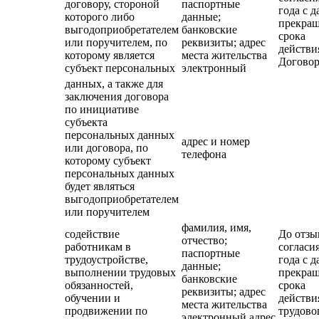
договору, стороной
паспортные
года с д
которого либо
данные;
прекра
выгодоприобретателем
банковские
срока
или поручителем, по
реквизиты; адрес
действи
которому является
места жительства
Договор
субъект персональных
электронный
данных, а также для
заключения договора
по инициативе
субъекта
персональных данных
адрес и номер
или договора, по
телефона
которому субъект
персональных данных
будет являться
выгодоприобретателем
или поручителем
фамилия, имя,
содействие
До отзы
отчество;
работникам в
согласия
паспортные
трудоустройстве,
года с д
данные;
выполнении трудовых
прекра
банковские
обязанностей,
срока
реквизиты; адрес
обучении и
действи
места жительства
продвижении по
трудово
электронный адрес