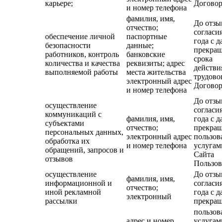
карьере;
Договор
и номер телефона
фамилия, имя,
До отзы
отчество;
согласия
обеспечение личной
паспортные
года с д
безопасности
данные;
прекра
работников, контроль
банковские
срока
количества и качества
реквизиты; адрес
действи
выполняемой работы
места жительства
трудово
электронный адрес
Договор
и номер телефона
До отзы
осуществление
согласия
коммуникаций с
фамилия, имя,
года с д
субъектами
отчество;
прекра
персональных данных,
электронный адрес
пользов
обработка их
и номер телефона
услугам
обращений, запросов и
Сайта
отзывов
Пользов
осуществление
До отзы
фамилия, имя,
информационной и
согласия
отчество;
иной рекламной
года с д
электронный
рассылки
прекра
пользов
адрес и номер
услугам