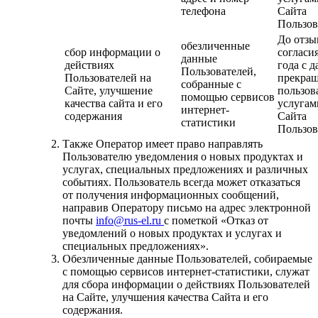
телефона
Сайта
Пользов
До отзы
обезличенные
сбор информации о
согласия
данные
действиях
года с д
Пользователей,
Пользователей на
прекра
собранные с
Сайте, улучшение
пользов
помощью сервисов
качества сайта и его
услугам
интернет-
содержания
Сайта
статистики
Пользов
Также Оператор имеет право направлять
Пользователю уведомления о новых продуктах и
услугах, специальных предложениях и различных
событиях. Пользователь всегда может отказаться
от получения информационных сообщений,
направив Оператору письмо на адрес электронной
почты
info@rus-el.ru
с пометкой «Отказ от
уведомлений о новых продуктах и услугах и
специальных предложениях».
Обезличенные данные Пользователей, собираемые
с помощью сервисов интернет-статистики, служат
для сбора информации о действиях Пользователей
на Сайте, улучшения качества Сайта и его
содержания.