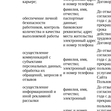
карьере;
Договор
и номер телефона
фамилия, имя,
До отзы
отчество;
согласия
обеспечение личной
паспортные
года с д
безопасности
данные;
прекра
работников, контроль
банковские
срока
количества и качества
реквизиты; адрес
действи
выполняемой работы
места жительства
трудово
электронный адрес
Договор
и номер телефона
До отзы
осуществление
согласия
коммуникаций с
фамилия, имя,
года с д
субъектами
отчество;
прекра
персональных данных,
электронный адрес
пользов
обработка их
и номер телефона
услугам
обращений, запросов и
Сайта
отзывов
Пользов
осуществление
До отзы
фамилия, имя,
информационной и
согласия
отчество;
иной рекламной
года с д
электронный
рассылки
прекра
пользов
адрес и номер
услугам