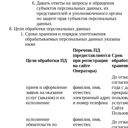
Давать ответы на запросы и обращения
субъектов персональных данных, их
представителей и уполномоченного органа
по защите прав субъектов персональных
данных.
Цели обработки персональных данных
Сроки хранения и порядок уничтожения
обрабатываемых персональных данных указаны
ниже
Перечень ПД
(предоставляются
Срок
Цели обработки ПД
при регистрации
обработ
на сайте
хранен
Оператора)
До отзы
согласия
прием и оформление
фамилия, имя,
года с д
заявок на оказание
отчество;
прекра
услуг (заказов) и их
электронный адрес
пользов
исполнение
и номер телефона
услугам
Сайта
Пользов
исполнение
фамилия, имя,
До отзы
обязательств по
отчество;
согласия