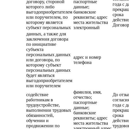
договору, стороной
паспортные
года с д
которого либо
данные;
прекра
выгодоприобретателем
банковские
срока
или поручителем, по
реквизиты; адрес
действи
которому является
места жительства
Договор
субъект персональных
электронный
данных, а также для
заключения договора
по инициативе
субъекта
персональных данных
адрес и номер
или договора, по
телефона
которому субъект
персональных данных
будет являться
выгодоприобретателем
или поручителем
фамилия, имя,
содействие
До отзы
отчество;
работникам в
согласия
паспортные
трудоустройстве,
года с д
данные;
выполнении трудовых
прекра
банковские
обязанностей,
срока
реквизиты; адрес
обучении и
действи
места жительства
продвижении по
трудово
электронный адрес