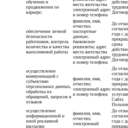
обучении и
действи
места жительства
продвижении по
трудово
электронный адрес
карьере;
Договор
и номер телефона
фамилия, имя,
До отзы
отчество;
согласия
обеспечение личной
паспортные
года с д
безопасности
данные;
прекра
работников, контроль
банковские
срока
количества и качества
реквизиты; адрес
действи
выполняемой работы
места жительства
трудово
электронный адрес
Договор
и номер телефона
До отзы
осуществление
согласия
коммуникаций с
фамилия, имя,
года с д
субъектами
отчество;
прекра
персональных данных,
электронный адрес
пользов
обработка их
и номер телефона
услугам
обращений, запросов и
Сайта
отзывов
Пользов
осуществление
До отзы
фамилия, имя,
информационной и
согласия
отчество;
иной рекламной
года с д
электронный
рассылки
прекра