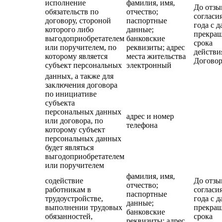
исполнение
фамилия, имя,
До отзы
обязательств по
отчество;
согласия
договору, стороной
паспортные
года с д
которого либо
данные;
прекра
выгодоприобретателем
банковские
срока
или поручителем, по
реквизиты; адрес
действи
которому является
места жительства
Договор
субъект персональных
электронный
данных, а также для
заключения договора
по инициативе
субъекта
персональных данных
адрес и номер
или договора, по
телефона
которому субъект
персональных данных
будет являться
выгодоприобретателем
или поручителем
фамилия, имя,
содействие
До отзы
отчество;
работникам в
согласия
паспортные
трудоустройстве,
года с д
данные;
выполнении трудовых
прекра
банковские
обязанностей,
срока
реквизиты; адрес