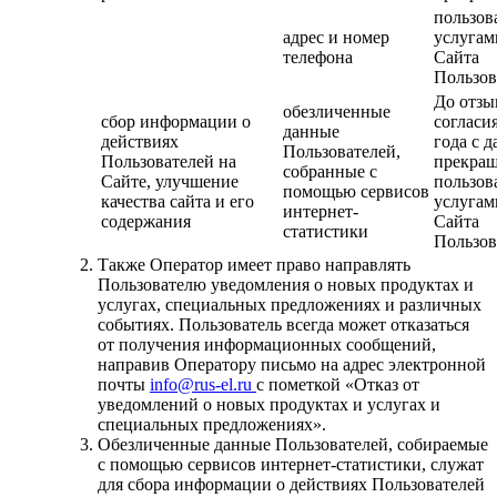
пользов
адрес и номер
услугам
телефона
Сайта
Пользов
До отзы
обезличенные
сбор информации о
согласия
данные
действиях
года с д
Пользователей,
Пользователей на
прекра
собранные с
Сайте, улучшение
пользов
помощью сервисов
качества сайта и его
услугам
интернет-
содержания
Сайта
статистики
Пользов
Также Оператор имеет право направлять
Пользователю уведомления о новых продуктах и
услугах, специальных предложениях и различных
событиях. Пользователь всегда может отказаться
от получения информационных сообщений,
направив Оператору письмо на адрес электронной
почты
info@rus-el.ru
с пометкой «Отказ от
уведомлений о новых продуктах и услугах и
специальных предложениях».
Обезличенные данные Пользователей, собираемые
с помощью сервисов интернет-статистики, служат
для сбора информации о действиях Пользователей