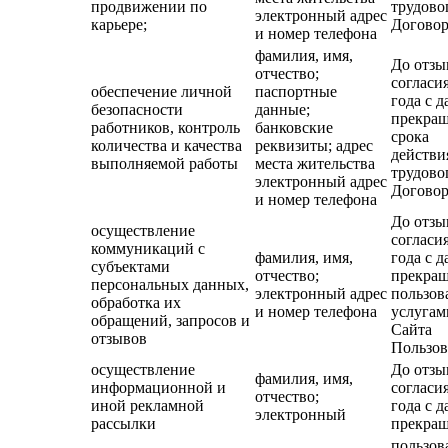
продвижении по
трудово
электронный адрес
карьере;
Договор
и номер телефона
фамилия, имя,
До отзы
отчество;
согласия
обеспечение личной
паспортные
года с д
безопасности
данные;
прекра
работников, контроль
банковские
срока
количества и качества
реквизиты; адрес
действи
выполняемой работы
места жительства
трудово
электронный адрес
Договор
и номер телефона
До отзы
осуществление
согласия
коммуникаций с
фамилия, имя,
года с д
субъектами
отчество;
прекра
персональных данных,
электронный адрес
пользов
обработка их
и номер телефона
услугам
обращений, запросов и
Сайта
отзывов
Пользов
осуществление
До отзы
фамилия, имя,
информационной и
согласия
отчество;
иной рекламной
года с д
электронный
рассылки
прекра
пользов