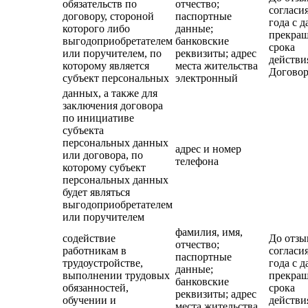
обязательств по
отчество;
согласия
договору, стороной
паспортные
года с д
которого либо
данные;
прекра
выгодоприобретателем
банковские
срока
или поручителем, по
реквизиты; адрес
действи
которому является
места жительства
Договор
субъект персональных
электронный
данных, а также для
заключения договора
по инициативе
субъекта
персональных данных
адрес и номер
или договора, по
телефона
которому субъект
персональных данных
будет являться
выгодоприобретателем
или поручителем
фамилия, имя,
содействие
До отзы
отчество;
работникам в
согласия
паспортные
трудоустройстве,
года с д
данные;
выполнении трудовых
прекра
банковские
обязанностей,
срока
реквизиты; адрес
обучении и
действи
места жительства