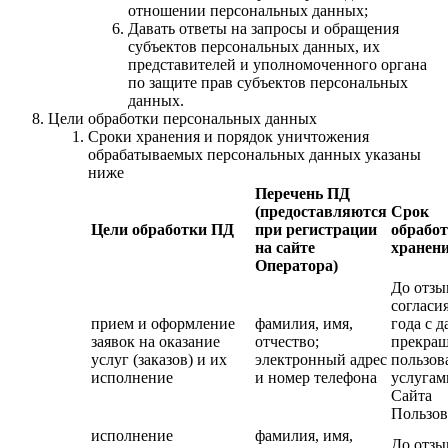
отношении персональных данных;
Давать ответы на запросы и обращения
субъектов персональных данных, их
представителей и уполномоченного органа
по защите прав субъектов персональных
данных.
Цели обработки персональных данных
Сроки хранения и порядок уничтожения
обрабатываемых персональных данных указаны
ниже
Перечень ПД
(предоставляются
Срок
Цели обработки ПД
при регистрации
обработ
на сайте
хранен
Оператора)
До отзы
согласия
прием и оформление
фамилия, имя,
года с д
заявок на оказание
отчество;
прекра
услуг (заказов) и их
электронный адрес
пользов
исполнение
и номер телефона
услугам
Сайта
Пользов
исполнение
фамилия, имя,
До отзы