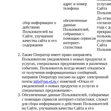
адрес и номер
услугам
телефона
Сайта
Пользов
До отзы
обезличенные
сбор информации о
согласия
данные
действиях
года с д
Пользователей,
Пользователей на
прекра
собранные с
Сайте, улучшение
пользов
помощью сервисов
качества сайта и его
услугам
интернет-
содержания
Сайта
статистики
Пользов
Также Оператор имеет право направлять
Пользователю уведомления о новых продуктах и
услугах, специальных предложениях и различных
событиях. Пользователь всегда может отказаться
от получения информационных сообщений,
направив Оператору письмо на адрес электронной
почты
info@rus-el.ru
с пометкой «Отказ от
уведомлений о новых продуктах и услугах и
специальных предложениях».
Обезличенные данные Пользователей, собираемые
с помощью сервисов интернет-статистики, служат
для сбора информации о действиях Пользователей
на Сайте, улучшения качества Сайта и его