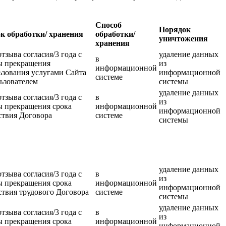
Способ
Порядок
к обработки/ хранения
обработки/
уничтожения
хранения
отзыва согласия/3 года с
удаление данных
в
ы прекращения
из
информационной
ьзования услугами Сайта
информационной
системе
ьзователем
системы
удаление данных
отзыва согласия/3 года с
в
из
ы прекращения срока
информационной
информационной
ствия Договора
системе
системы
удаление данных
отзыва согласия/3 года с
в
из
ы прекращения срока
информационной
информационной
ствия трудового Договора
системе
системы
удаление данных
отзыва согласия/3 года с
в
из
ы прекращения срока
информационной
информационной