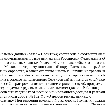
льных данных (далее – Политика) составлена в соответствии с
ными нормативными правовыми актами Российской Федерации в о
и персональных данных (далее – «ПД»), права субъектов персо
 Москва, вн.тер.г. муниципальный округ Басманный, пер. Аптек
 их обработке, а также ответственность за нарушение требован
 ПД которые субъект персональных данных предоставляет о себ
 в процессе использования Сервисов сайта https://rus-el.ru/ (дал
ов с Оператором на использование сервисов, служб, программ, 
егулируемые трудовым законодательством (далее – Работник).
сональных данных от несанкционированного доступа и разглаш
от 27 июля 2006 г. № 152-ФЗ «О персональных данных».
олитику. При внесении изменений в заголовке Политики указыв
 на сайте, если иное не предусмотрено новой редакцией Полити