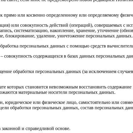
к прямо или косвенно определенному или определяемому физич
ция) или совокупность действий (операций), совершаемых с ис
апись, систематизацию, накопление, хранение, уточнение (обнов
ние, блокирование, удаление, уничтожение персональных данных.
обработка персональных данных с помощью средств вычислител
– совокупность содержащихся в базах данных персональных д
ение обработки персональных данных (за исключением случаев,
тате которых становится невозможным восстановить содержани
чтожаются материальные носители персональных данных.
н, юридическое или физическое лицо, самостоятельно или сов
цели обработки персональных данных, состав персональных данн
 законной и справедливой основе.