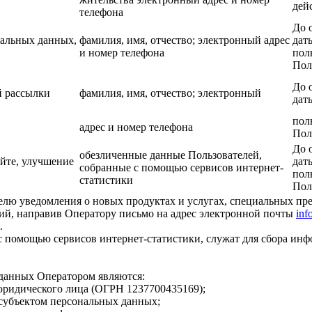
дей
телефона
До 
нальных данных,
фамилия, имя, отчество; электронный адрес
дат
и номер телефона
пол
Пол
До 
й рассылки
фамилия, имя, отчество; электронный
дат
пол
адрес и номер телефона
Пол
До 
обезличенные данные Пользователей,
йте, улучшение
дат
собранные с помощью сервисов интернет-
пол
статистики
Пол
елю уведомления о новых продуктах и услугах, специальных пр
ий, направив Оператору письмо на адрес электронной почты
inf
.
 помощью сервисов интернет-статистики, служат для сбора инф
данных Оператором являются:
юридического лица (ОГРН 1237700435169);
субъектом персональных данных;