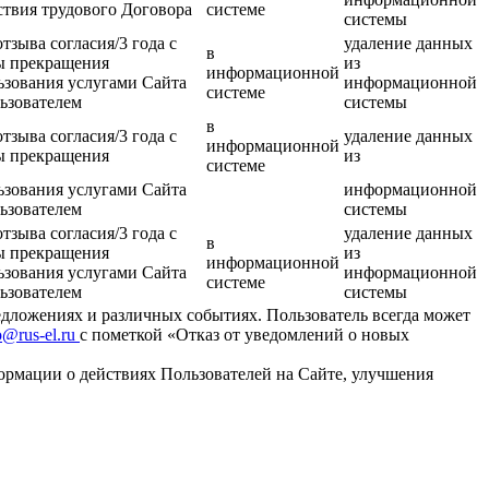
ствия трудового Договора
системе
системы
отзыва согласия/3 года с
удаление данных
в
ы прекращения
из
информационной
ьзования услугами Сайта
информационной
системе
ьзователем
системы
в
отзыва согласия/3 года с
удаление данных
информационной
ы прекращения
из
системе
ьзования услугами Сайта
информационной
ьзователем
системы
отзыва согласия/3 года с
удаление данных
в
ы прекращения
из
информационной
ьзования услугами Сайта
информационной
системе
ьзователем
системы
едложениях и различных событиях. Пользователь всегда может
o@rus-el.ru
с пометкой «Отказ от уведомлений о новых
ормации о действиях Пользователей на Сайте, улучшения