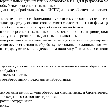
персональных данных при их обработке в ИСПД и разработка м
 обработки персональных данных.
 данным, обрабатываемым в ИСПД, а также обеспечение регист
па сотрудников в информационную систему в соответствии с их
дке процедуру оценки соответствия средств защиты информац
е обеспечение с регулярно обновляемыми базами.
нность персональных данных и исключающих несанкционирован
оступа к персональным данным и принятие мер.
фицированных или уничтоженных вследствие несанкционированн
венно осуществляющих обработку персональных данных, положен
анных, документам, определяющим политику Оператора в отнош
а.
 данных должны соответствовать заявленным целям обработки
 обработки.
т быть отнесены:
ители/работники представители/работники;
конкретным целям случаи обработки специальных и биометриче
– сведения о состоянии здоровья;
графии сотрудников.
анных