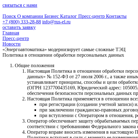
связаться с нами
Поиск
О компании
Бизнес
Каталог
Пресс-центр
Контакты
+7 (800) 333-28-88
info@rus-el.ru
оставить заявку
Главная
Пресс-центр
Новости
«Энергоавтоматика» модернизирует самые сложные ТЭЦ
Политика в отношении обработки персональных данных
Общие положения
Настоящая Политика в отношении обработки персона
данных» № 152-ФЗ от 27 июля 2006 г., а также и
устанавливает принципы, способы и цели обработк
(ОГРН 1237700435169, Юридический адрес: 105005, г.
обеспечения безопасности персональных данных при
Настоящая Политика применяется в отношении всех
при регистрации (создании учетной записи) или
при заключении гражданско-правовых договор
при вступлении с Оператором в отношения, р
Оператор обеспечивает защиту обрабатываемых пер
соответствии с требованиями Федерального закона 
Оператор вправе вносить изменения в настоящую П
Политики вступает в силу с момента ее размещения