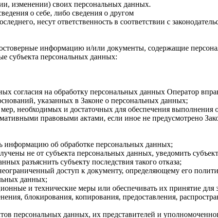
ии, изменении) своих персональных данных.
едения о себе, либо сведения о другом
оследнего, несут ответственность в соответствии с законодатель
достоверные информацию и/или документы, содержащие персона
е субъекта персональных данных:
ных согласия на обработку персональных данных Оператор впра
снований, указанных в Законе о персональных данных;
ь мер, необходимых и достаточных для обеспечения выполнения
рмативными правовыми актами, если иное не предусмотрено За
ь информацию об обработке персональных данных;
лучены не от субъекта персональных данных, уведомить субъект
нных разъяснить субъекту последствия такого отказа;
неограниченный доступ к документу, определяющему его полити
льных данных;
ионные и технические меры или обеспечивать их принятие для
енения, блокирования, копирования, предоставления, распростр
ктов персональных данных, их представителей и уполномоченног