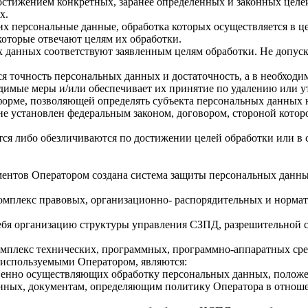
стижением конкретных, заранее определенных и законных целей
х.
их персональные данные, обработка которых осуществляется в ц
которые отвечают целям их обработки.
 данных соответствуют заявленным целям обработки. Не допус
я точность персональных данных и достаточность, а в необходи
димые меры и/или обеспечивает их принятие по удалению или 
орме, позволяющей определять субъекта персональных данных н
не установлен федеральным законом, договором, стороной котор
 либо обезличиваются по достижении целей обработки или в сл
ентов Оператором создана система защиты персональных данны
комплекс правовых, организационно- распорядительных и норма
ебя организацию структуры управления СЗПД, разрешительной с
комплекс технических, программных, программно-аппаратных ср
используемыми Оператором, являются:
венно осуществляющих обработку персональных данных, положен
анных, документам, определяющим политику Оператора в отнош