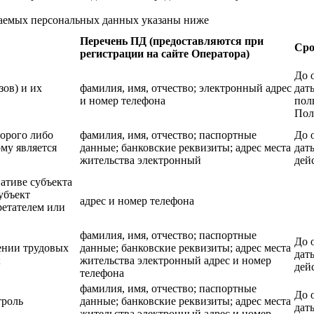
ваемых персональных данных указаны ниже
Перечень ПД (предоставляются при
Сро
регистрации на сайте Оператора)
До 
зов) и их
фамилия, имя, отчество; электронный адрес
дат
и номер телефона
пол
Пол
торого либо
фамилия, имя, отчество; паспортные
До 
му является
данные; банковские реквизиты; адрес места
дат
жительства электронный
дей
ативе субъекта
убъект
адрес и номер телефона
ретателем или
фамилия, имя, отчество; паспортные
До 
ении трудовых
данные; банковские реквизиты; адрес места
дат
;
жительства электронный адрес и номер
дей
телефона
фамилия, имя, отчество; паспортные
До 
троль
данные; банковские реквизиты; адрес места
дат
жительства электронный адрес и номер