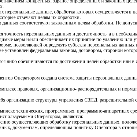
стижением конкретных, заранее определенных и законных целей
х.
их персональные данные, обработка которых осуществляется в ц
которые отвечают целям их обработки.
 данных соответствуют заявленным целям обработки. Не допус
я точность персональных данных и достаточность, а в необходи
димые меры и/или обеспечивает их принятие по удалению или 
орме, позволяющей определять субъекта персональных данных н
не установлен федеральным законом, договором, стороной котор
 либо обезличиваются по достижении целей обработки или в сл
ентов Оператором создана система защиты персональных данны
комплекс правовых, организационно- распорядительных и норма
ебя организацию структуры управления СЗПД, разрешительной с
комплекс технических, программных, программно-аппаратных ср
используемыми Оператором, являются:
венно осуществляющих обработку персональных данных, положен
анных, документам, определяющим политику Оператора в отнош