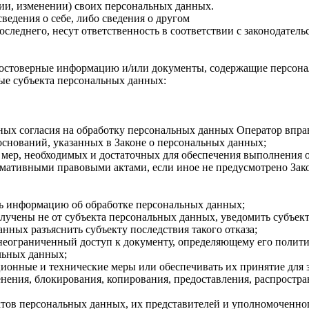
ии, изменении) своих персональных данных.
едения о себе, либо сведения о другом
оследнего, несут ответственность в соответствии с законодатель
достоверные информацию и/или документы, содержащие персона
е субъекта персональных данных:
ных согласия на обработку персональных данных Оператор впра
снований, указанных в Законе о персональных данных;
ь мер, необходимых и достаточных для обеспечения выполнения
рмативными правовыми актами, если иное не предусмотрено За
ь информацию об обработке персональных данных;
лучены не от субъекта персональных данных, уведомить субъект
нных разъяснить субъекту последствия такого отказа;
неограниченный доступ к документу, определяющему его полити
льных данных;
ионные и технические меры или обеспечивать их принятие для
енения, блокирования, копирования, предоставления, распростр
ктов персональных данных, их представителей и уполномоченног