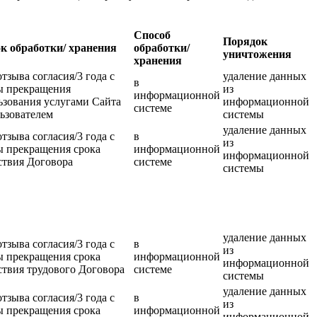
Способ
Порядок
к обработки/ хранения
обработки/
уничтожения
хранения
отзыва согласия/3 года с
удаление данных
в
ы прекращения
из
информационной
ьзования услугами Сайта
информационной
системе
ьзователем
системы
удаление данных
отзыва согласия/3 года с
в
из
ы прекращения срока
информационной
информационной
ствия Договора
системе
системы
удаление данных
отзыва согласия/3 года с
в
из
ы прекращения срока
информационной
информационной
ствия трудового Договора
системе
системы
удаление данных
отзыва согласия/3 года с
в
из
ы прекращения срока
информационной
информационной