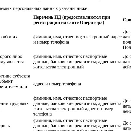
ваемых персональных данных указаны ниже
Перечень ПД (предоставляются при
Сро
регистрации на сайте Оператора)
До 
зов) и их
фамилия, имя, отчество; электронный адрес
дат
и номер телефона
пол
Пол
торого либо
фамилия, имя, отчество; паспортные
До 
му является
данные; банковские реквизиты; адрес места
дат
жительства электронный
дей
ативе субъекта
убъект
адрес и номер телефона
ретателем или
фамилия, имя, отчество; паспортные
До 
ении трудовых
данные; банковские реквизиты; адрес места
дат
;
жительства электронный адрес и номер
дей
телефона
фамилия, имя, отчество; паспортные
До 
троль
данные; банковские реквизиты; адрес места
дат
жительства электронный адрес и номер