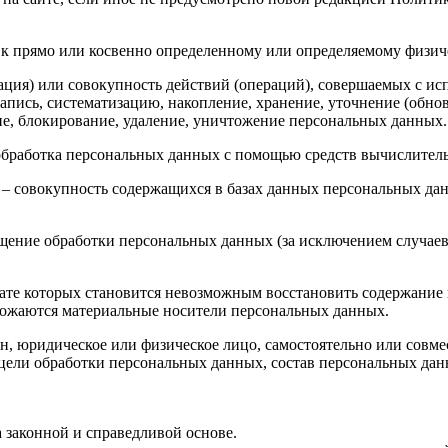
к прямо или косвенно определенному или определяемому физич
ция) или совокупность действий (операций), совершаемых с ис
апись, систематизацию, накопление, хранение, уточнение (обнов
ние, блокирование, удаление, уничтожение персональных данных.
обработка персональных данных с помощью средств вычислител
– совокупность содержащихся в базах данных персональных д
ение обработки персональных данных (за исключением случаев,
тате которых становится невозможным восстановить содержани
чтожаются материальные носители персональных данных.
н, юридическое или физическое лицо, самостоятельно или сов
цели обработки персональных данных, состав персональных данн
 законной и справедливой основе.