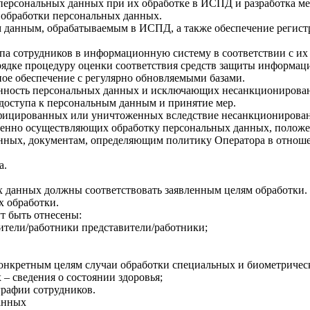
персональных данных при их обработке в ИСПД и разработка м
 обработки персональных данных.
 данным, обрабатываемым в ИСПД, а также обеспечение регист
па сотрудников в информационную систему в соответствии с их
дке процедуру оценки соответствия средств защиты информац
е обеспечение с регулярно обновляемыми базами.
нность персональных данных и исключающих несанкционирован
оступа к персональным данным и принятие мер.
фицированных или уничтоженных вследствие несанкционированн
венно осуществляющих обработку персональных данных, положен
анных, документам, определяющим политику Оператора в отнош
а.
 данных должны соответствовать заявленным целям обработки
 обработки.
т быть отнесены:
ители/работники представители/работники;
конкретным целям случаи обработки специальных и биометриче
– сведения о состоянии здоровья;
графии сотрудников.
анных