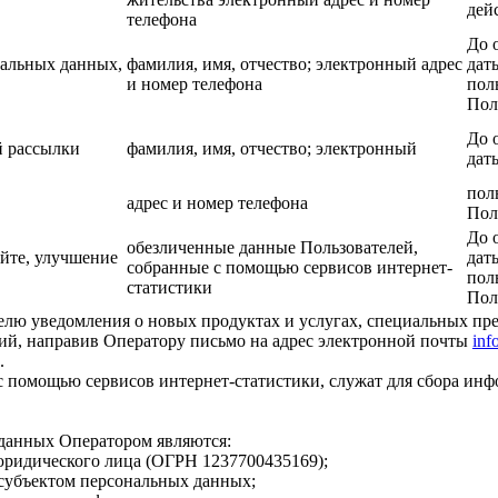
дей
телефона
До 
нальных данных,
фамилия, имя, отчество; электронный адрес
дат
и номер телефона
пол
Пол
До 
й рассылки
фамилия, имя, отчество; электронный
дат
пол
адрес и номер телефона
Пол
До 
обезличенные данные Пользователей,
йте, улучшение
дат
собранные с помощью сервисов интернет-
пол
статистики
Пол
елю уведомления о новых продуктах и услугах, специальных пр
ий, направив Оператору письмо на адрес электронной почты
inf
.
 помощью сервисов интернет-статистики, служат для сбора инф
данных Оператором являются:
юридического лица (ОГРН 1237700435169);
субъектом персональных данных;