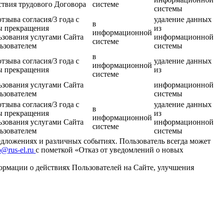
ствия трудового Договора
системе
системы
отзыва согласия/3 года с
удаление данных
в
ы прекращения
из
информационной
ьзования услугами Сайта
информационной
системе
ьзователем
системы
в
отзыва согласия/3 года с
удаление данных
информационной
ы прекращения
из
системе
ьзования услугами Сайта
информационной
ьзователем
системы
отзыва согласия/3 года с
удаление данных
в
ы прекращения
из
информационной
ьзования услугами Сайта
информационной
системе
ьзователем
системы
едложениях и различных событиях. Пользователь всегда может
o@rus-el.ru
с пометкой «Отказ от уведомлений о новых
ормации о действиях Пользователей на Сайте, улучшения