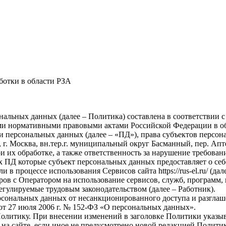
ботки в области РЗА
льных данных (далее – Политика) составлена в соответствии с
ными нормативными правовыми актами Российской Федерации в о
и персональных данных (далее – «ПД»), права субъектов персо
 Москва, вн.тер.г. муниципальный округ Басманный, пер. Аптек
 их обработке, а также ответственность за нарушение требован
 ПД которые субъект персональных данных предоставляет о себ
 в процессе использования Сервисов сайта https://rus-el.ru/ (дал
ов с Оператором на использование сервисов, служб, программ, 
егулируемые трудовым законодательством (далее – Работник).
сональных данных от несанкционированного доступа и разглаш
от 27 июля 2006 г. № 152-ФЗ «О персональных данных».
олитику. При внесении изменений в заголовке Политики указыв
 на сайте, если иное не предусмотрено новой редакцией Полити