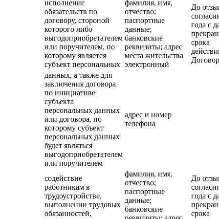
исполнение
фамилия, имя,
До отзы
обязательств по
отчество;
согласия
договору, стороной
паспортные
года с д
которого либо
данные;
прекра
выгодоприобретателем
банковские
срока
или поручителем, по
реквизиты; адрес
действи
которому является
места жительства
Договор
субъект персональных
электронный
данных, а также для
заключения договора
по инициативе
субъекта
персональных данных
адрес и номер
или договора, по
телефона
которому субъект
персональных данных
будет являться
выгодоприобретателем
или поручителем
фамилия, имя,
содействие
До отзы
отчество;
работникам в
согласия
паспортные
трудоустройстве,
года с д
данные;
выполнении трудовых
прекра
банковские
обязанностей,
срока
реквизиты; адрес