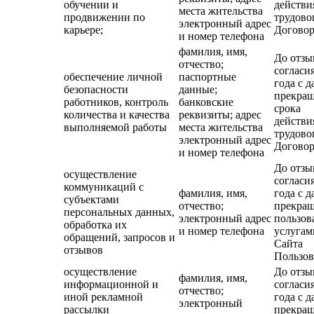
обучении и
действи
места жительства
продвижении по
трудово
электронный адрес
карьере;
Договор
и номер телефона
фамилия, имя,
До отзы
отчество;
согласия
обеспечение личной
паспортные
года с д
безопасности
данные;
прекра
работников, контроль
банковские
срока
количества и качества
реквизиты; адрес
действи
выполняемой работы
места жительства
трудово
электронный адрес
Договор
и номер телефона
До отзы
осуществление
согласия
коммуникаций с
фамилия, имя,
года с д
субъектами
отчество;
прекра
персональных данных,
электронный адрес
пользов
обработка их
и номер телефона
услугам
обращений, запросов и
Сайта
отзывов
Пользов
осуществление
До отзы
фамилия, имя,
информационной и
согласия
отчество;
иной рекламной
года с д
электронный
рассылки
прекра