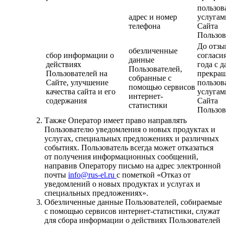
пользов
адрес и номер
услугам
телефона
Сайта
Пользов
До отзы
обезличенные
сбор информации о
согласия
данные
действиях
года с д
Пользователей,
Пользователей на
прекра
собранные с
Сайте, улучшение
пользов
помощью сервисов
качества сайта и его
услугам
интернет-
содержания
Сайта
статистики
Пользов
Также Оператор имеет право направлять
Пользователю уведомления о новых продуктах и
услугах, специальных предложениях и различных
событиях. Пользователь всегда может отказаться
от получения информационных сообщений,
направив Оператору письмо на адрес электронной
почты
info@rus-el.ru
с пометкой «Отказ от
уведомлений о новых продуктах и услугах и
специальных предложениях».
Обезличенные данные Пользователей, собираемые
с помощью сервисов интернет-статистики, служат
для сбора информации о действиях Пользователей