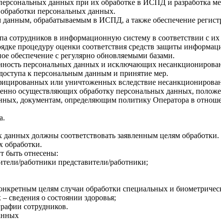
персональных данных при их обработке в ИСПД и разработка м
 обработки персональных данных.
 данным, обрабатываемым в ИСПД, а также обеспечение регист
па сотрудников в информационную систему в соответствии с их
дке процедуру оценки соответствия средств защиты информац
е обеспечение с регулярно обновляемыми базами.
нность персональных данных и исключающих несанкционирован
оступа к персональным данным и принятие мер.
фицированных или уничтоженных вследствие несанкционированн
венно осуществляющих обработку персональных данных, положен
анных, документам, определяющим политику Оператора в отнош
а.
 данных должны соответствовать заявленным целям обработки
 обработки.
т быть отнесены:
ители/работники представители/работники;
конкретным целям случаи обработки специальных и биометриче
– сведения о состоянии здоровья;
графии сотрудников.
анных