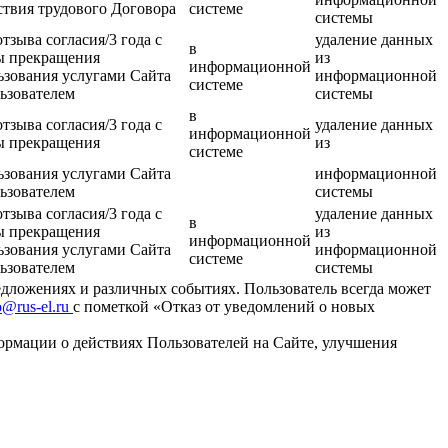
ствия трудового Договора
системе
системы
отзыва согласия/3 года с
удаление данных
в
ы прекращения
из
информационной
ьзования услугами Сайта
информационной
системе
ьзователем
системы
в
отзыва согласия/3 года с
удаление данных
информационной
ы прекращения
из
системе
ьзования услугами Сайта
информационной
ьзователем
системы
отзыва согласия/3 года с
удаление данных
в
ы прекращения
из
информационной
ьзования услугами Сайта
информационной
системе
ьзователем
системы
едложениях и различных событиях. Пользователь всегда может
o@rus-el.ru
с пометкой «Отказ от уведомлений о новых
ормации о действиях Пользователей на Сайте, улучшения