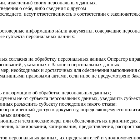
ии, изменении) своих персональных данных.
едения о себе, либо сведения о другом
оследнего, несут ответственность в соответствии с законодатель
достоверные информацию и/или документы, содержащие персона
е субъекта персональных данных:
ных согласия на обработку персональных данных Оператор впра
снований, указанных в Законе о персональных данных;
ь мер, необходимых и достаточных для обеспечения выполнения
рмативными правовыми актами, если иное не предусмотрено За
ь информацию об обработке персональных данных;
лучены не от субъекта персональных данных, уведомить субъект
нных разъяснить субъекту последствия такого отказа;
неограниченный доступ к документу, определяющему его полити
льных данных;
ионные и технические меры или обеспечивать их принятие для
енения, блокирования, копирования, предоставления, распростр
ктов персональных данных, их представителей и уполномоченног