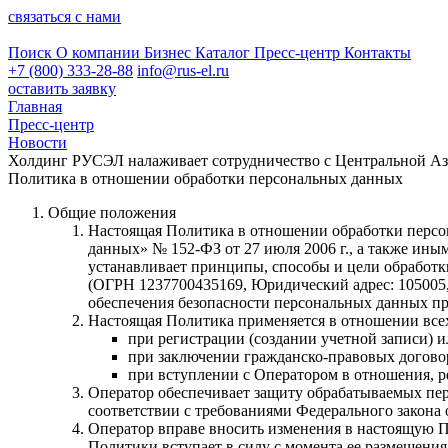
связаться с нами
Поиск
О компании
Бизнес
Каталог
Пресс-центр
Контакты
+7 (800) 333-28-88
info@rus-el.ru
оставить заявку
Главная
Пресс-центр
Новости
Холдинг РУСЭЛ налаживает сотрудничество с Центральной А
Политика в отношении обработки персональных данных
Общие положения
Настоящая Политика в отношении обработки персона
данных» № 152-ФЗ от 27 июля 2006 г., а также и
устанавливает принципы, способы и цели обработк
(ОГРН 1237700435169, Юридический адрес: 105005, г.
обеспечения безопасности персональных данных при
Настоящая Политика применяется в отношении всех
при регистрации (создании учетной записи) или
при заключении гражданско-правовых договор
при вступлении с Оператором в отношения, р
Оператор обеспечивает защиту обрабатываемых пер
соответствии с требованиями Федерального закона 
Оператор вправе вносить изменения в настоящую П
Политики вступает в силу с момента ее размещения