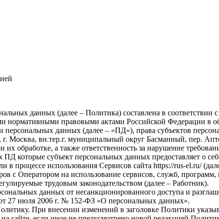
зией
льных данных (далее – Политика) составлена в соответствии с
ными нормативными правовыми актами Российской Федерации в о
и персональных данных (далее – «ПД»), права субъектов персо
 Москва, вн.тер.г. муниципальный округ Басманный, пер. Аптек
 их обработке, а также ответственность за нарушение требован
 ПД которые субъект персональных данных предоставляет о себ
 в процессе использования Сервисов сайта https://rus-el.ru/ (дал
ов с Оператором на использование сервисов, служб, программ, 
егулируемые трудовым законодательством (далее – Работник).
сональных данных от несанкционированного доступа и разглаш
от 27 июля 2006 г. № 152-ФЗ «О персональных данных».
олитику. При внесении изменений в заголовке Политики указыв
 на сайте, если иное не предусмотрено новой редакцией Полити