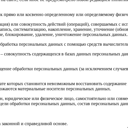
к прямо или косвенно определенному или определяемому физич
ция) или совокупность действий (операций), совершаемых с ис
апись, систематизацию, накопление, хранение, уточнение (обнов
ние, блокирование, удаление, уничтожение персональных данных.
обработка персональных данных с помощью средств вычислител
– совокупность содержащихся в базах данных персональных д
ение обработки персональных данных (за исключением случаев,
тате которых становится невозможным восстановить содержани
чтожаются материальные носители персональных данных.
н, юридическое или физическое лицо, самостоятельно или сов
цели обработки персональных данных, состав персональных данн
 законной и справедливой основе.