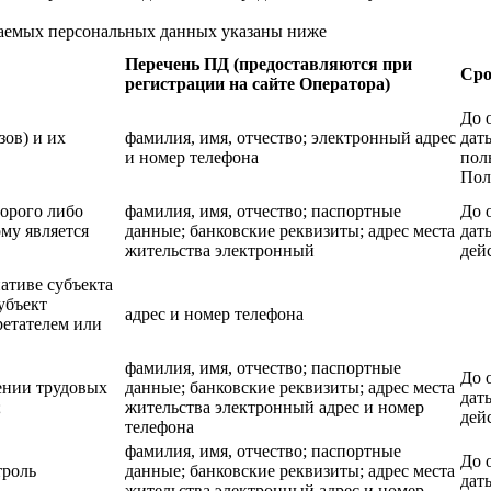
ваемых персональных данных указаны ниже
Перечень ПД (предоставляются при
Сро
регистрации на сайте Оператора)
До 
зов) и их
фамилия, имя, отчество; электронный адрес
дат
и номер телефона
пол
Пол
торого либо
фамилия, имя, отчество; паспортные
До 
му является
данные; банковские реквизиты; адрес места
дат
жительства электронный
дей
ативе субъекта
убъект
адрес и номер телефона
ретателем или
фамилия, имя, отчество; паспортные
До 
ении трудовых
данные; банковские реквизиты; адрес места
дат
;
жительства электронный адрес и номер
дей
телефона
фамилия, имя, отчество; паспортные
До 
троль
данные; банковские реквизиты; адрес места
дат
жительства электронный адрес и номер