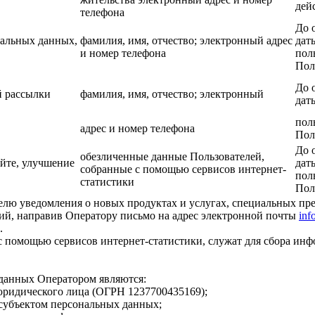
дей
телефона
До 
нальных данных,
фамилия, имя, отчество; электронный адрес
дат
и номер телефона
пол
Пол
До 
й рассылки
фамилия, имя, отчество; электронный
дат
пол
адрес и номер телефона
Пол
До 
обезличенные данные Пользователей,
йте, улучшение
дат
собранные с помощью сервисов интернет-
пол
статистики
Пол
елю уведомления о новых продуктах и услугах, специальных пр
ий, направив Оператору письмо на адрес электронной почты
inf
.
 помощью сервисов интернет-статистики, служат для сбора инф
данных Оператором являются:
юридического лица (ОГРН 1237700435169);
субъектом персональных данных;