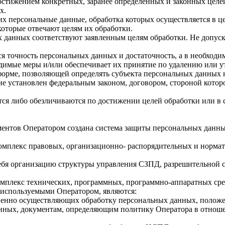
стижением конкретных, заранее определенных и законных целей
х.
их персональные данные, обработка которых осуществляется в ц
которые отвечают целям их обработки.
 данных соответствуют заявленным целям обработки. Не допус
я точность персональных данных и достаточность, а в необходи
димые меры и/или обеспечивает их принятие по удалению или 
орме, позволяющей определять субъекта персональных данных н
не установлен федеральным законом, договором, стороной котор
 либо обезличиваются по достижении целей обработки или в сл
ентов Оператором создана система защиты персональных данны
комплекс правовых, организационно- распорядительных и норма
ебя организацию структуры управления СЗПД, разрешительной с
комплекс технических, программных, программно-аппаратных ср
используемыми Оператором, являются:
венно осуществляющих обработку персональных данных, положен
анных, документам, определяющим политику Оператора в отнош