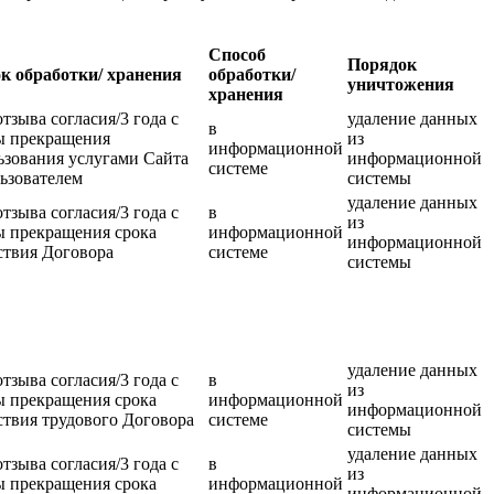
Способ
Порядок
к обработки/ хранения
обработки/
уничтожения
хранения
отзыва согласия/3 года с
удаление данных
в
ы прекращения
из
информационной
ьзования услугами Сайта
информационной
системе
ьзователем
системы
удаление данных
отзыва согласия/3 года с
в
из
ы прекращения срока
информационной
информационной
ствия Договора
системе
системы
удаление данных
отзыва согласия/3 года с
в
из
ы прекращения срока
информационной
информационной
ствия трудового Договора
системе
системы
удаление данных
отзыва согласия/3 года с
в
из
ы прекращения срока
информационной
информационной